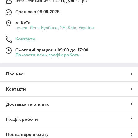
на зір.
99% позитивних з 109 відгуків за рік
✅
Підвищення продуктивності
Працює з 08.09.2025
Немає потреби постійно підіймати й опускати маску, що
прискорює робочий процес.
м. Київ
просп. Леся Курбаса, 2Б, Київ, Україна
✅
Якісні зварні шви
Завдяки кращій видимості місця зварювання знижується
Контакти
ймовірність помилок і браку.
✅
Універсальність застосування
Сьогодні працює з 09:00 до 17:00
Підходять для MIG/MAG, TIG, MMA та плазмового різання
Показати весь графік роботи
(залежно від моделі).
✅
Регульовані параметри
Про нас
Більшість моделей дають змогу настроювати:
ступінь затемнення (DIN);
Контакти
чутливість датчиків;
час затримки освітлення фільтра.
Доставка та оплата
Чому зварники вибирають «Хамелеон»?
Порівнюючи з традиційними масками з постійним
Графік роботи
затемненням, маски «Хамелеон» забезпечують:
вищий комфорт роботи;
Повна версія сайту