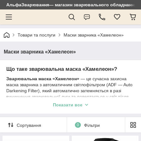
АльфаЗварювання— магазин зварювального обладнання: зр
Товари та послуги
Маски зварника «Хамелеон»
Маски зварника «Хамелеон»
Що таке зварювальна маска «Хамелеон»?
Зварювальна маска «Хамелеон»
— це сучасна захисна
маска зварника з автоматичним світлофільтром (ADF — Auto
Darkening Filter), який автоматично затемняється в разі
виникнення зварювальної дуги та повертається у світ після
закінчення зварювання.
Показати все
Вбудовані датчики фіксують появу дуги за частки мілісекунди,
забезпечуючи постійний захист очей без потреби підіймати
або опускати маску вручну.
Сортування
0
Фільтри