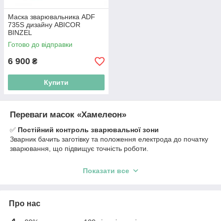
Маска зварювальника ADF
735S дизайну ABICOR
BINZEL
Готово до відправки
6 900
₴
Купити
Переваги масок «Хамелеон»
✅
Постійний контроль зварювальної зони
Зварник бачить заготівку та положення електрода до початку
зварювання, що підвищує точність роботи.
✅
Автоматичне затемнення
Показати все
Світлофільтр спрацьовує за 0,00003-0,0001 секунди,
захищаючи очі від яскравого випромінювання дуги.
✅
Зниження стомлюваності очей
Якісні фільтри захищають від ультрафіолетового й
Про нас
інфрачервоного випромінювання, зменшуючи навантаження