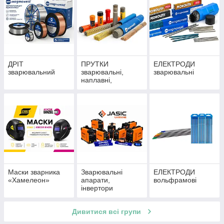
ДРІТ
ПРУТКИ
ЕЛЕКТРОДИ
зварювальний
зварювальні,
зварювальні
наплавні,
присадкові, для
паяння.
Маски зварника
Зварювальні
ЕЛЕКТРОДИ
«Хамелеон»
апарати,
вольфрамові
інвертори
Дивитися всі групи