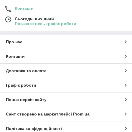
Балони високого тиску, газові (пропанові) балони,
Контакти
редуктори, різаки, пальники та інше газополум'яне
обладнання.
Сьогодні вихідний
Показати весь графік роботи
Абразивні матеріали.
Захисні засоби та аксесуари для зварювальника
Інтернет магазин зварювального
Про нас
обладнання АльфаЗварювання
Контакти
Ми не просто торговий майданчик, а команда експертів,
готових допомогти вам з вибором, консультацією та
технічною підтримкою. Ми цінуємо довіру наших клієнтів та
Доставка та оплата
прагнемо до довгострокової співпраці.
Графік роботи
Повна версія сайту
Сайт створено на маркетплейсі
Prom.ua
Політика конфіденційності