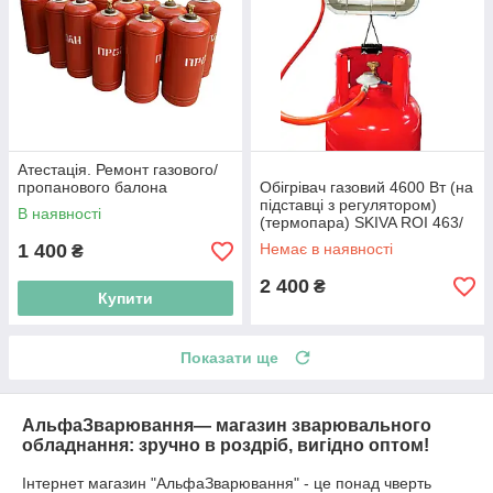
Атестація. Ремонт газового/
пропанового балона
Обігрівач газовий 4600 Вт (на
підставці з регулятором)
В наявності
(термопара) SKIVA ROI 463/
Польща
1 400
Немає в наявності
₴
2 400
₴
Купити
Показати ще
АльфаЗварювання— магазин зварювального
обладнання: зручно в роздріб, вигідно оптом!
Інтернет магазин "АльфаЗварювання" - це понад чверть