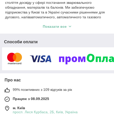
століття досвіду у сфері постачання зварювального
обладнання, матеріалів та балонів. Ми забезпечуємо
підприємства у Києві та в Україні сучасними рішеннями для
дугового, напівавтоматичного, автоматичного та газового
зварювання.
Показати все
Працюючи з провідними світовими виробниками, ми
пропонуємо не просто продукцію – ми створюємо умови для
ефективної, безпечної та стабільної роботи.
Способи оплати
Інтернет магазин зварювального обладнання Альфа
Зварювання є надійним партнером для фахівців та
підприємств, що працюють у сфері зварювання.
Бренд АльфаЗварювання (також відомий як alfaweld або alfa
weld) - це поєднання технічної точності, надійності та
професійного підходу. Ми пишаємося тим, що працюємо в
Україні, надаючи якісні рішення у Києві та інших регіонах
Про нас
країни.
У нашому інтернет-магазині ви знайдете:
99% позитивних з 109 відгуків за рік
Сучасне зварювальне обладнання для ручного,
Працює з 08.09.2025
напівавтоматичного та автоматичного зварювання
Повний спектр зварювальних матеріалів:
м. Київ
зварювальний дріт, електроди, прутки.
просп. Леся Курбаса, 2Б, Київ, Україна