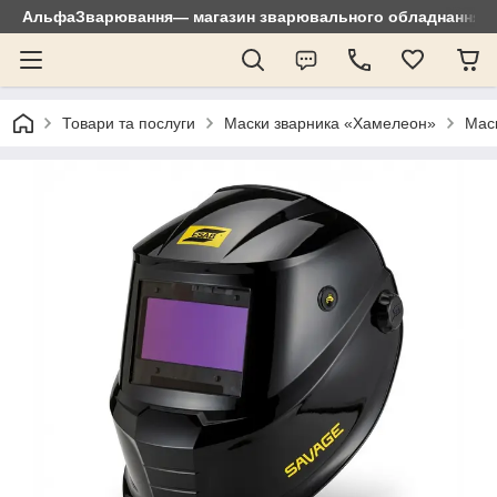
АльфаЗварювання— магазин зварювального обладнання: зр
Товари та послуги
Маски зварника «Хамелеон»
Мас