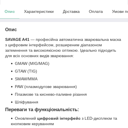
Опис
Характеристики
Доставка
Оплата
Умови п
Опис
SAVAGE A41
— професійна автоматична зварювальна маска
з цифровим інтерфейсом, розширеним діапазоном
затемнення та високоякісною оптикою. Ідеально підходить
для всіх основних видів зварювання:
GMAW (MIG/MAG)
GTAW (TIG)
SMAW/MMA
PAW (плазмодугове зварювання)
Плазмове та киснево-паливне різання
Шліфування
Переваги та функціональність:
Оновлений
цифровий інтерфейс
з LED-дисплеєм та
кнопковим керуванням