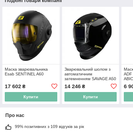
Подібні товари компанії
Маска зварювальника
Зварювальний шолом з
Маск
Esab SENTINEL A60
автоматичним
ADF 
затемненням SAVAGE A50
ABI
LUX
17 602
14 246
6 9
₴
₴
Купити
Купити
Про нас
99% позитивних з 109 відгуків за рік