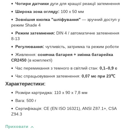
Чотири датчики
дуги для кращої реакції затемнення
Широка зона огляду:
100 x 50 мм
Зовнішня кнопка "шліфування"
— зручний доступ у
режим Shade 4
Режим затемнення:
DIN 4 / автоматичне затемнення
8-13
Регулювання:
чутливість, затримка та режим роботи
Живлення:
сонячна батарея + змінна батарейка
CR2450
(в комплекті)
Час перемикання з темного в світлий стан:
0,1–0,9 с
Час спрацьовування затемнення:
0,07 мс при 23℃
Характеристики:
Розміри картриджа: 110 x 90 x 7,8 мм
Вага: 500 г
Сертифікація: CE (EN ISO 16321), ANSI Z87.1+, CSA
Z94.3
Приховати