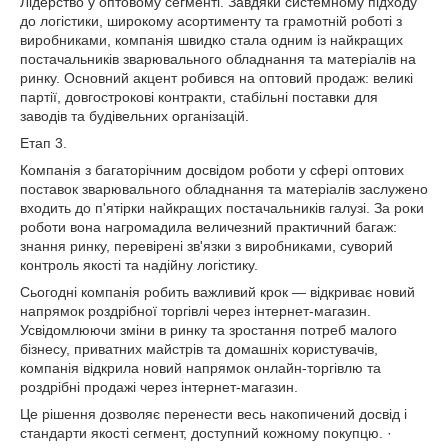
Лідерство у оптовому сегменті. Завдяки системному підходу
до логістики, широкому асортименту та грамотній роботі з
виробниками, компанія швидко стала одним із найкращих
постачальників зварювального обладнання та матеріалів на
ринку. Основний акцент робився на оптовий продаж: великі
партії, довгострокові контракти, стабільні поставки для
заводів та будівельних організацій.
Етап 3.
Компанія з багаторічним досвідом роботи у сфері оптових
поставок зварювального обладнання та матеріалів заслужено
входить до п'ятірки найкращих постачальників галузі. За роки
роботи вона нагромадила величезний практичний багаж:
знання ринку, перевірені зв'язки з виробниками, суворий
контроль якості та надійну логістику.
Сьогодні компанія робить важливий крок — відкриває новий
напрямок роздрібної торгівлі через інтернет-магазин.
Усвідомлюючи зміни в ринку та зростання потреб малого
бізнесу, приватних майстрів та домашніх користувачів,
компанія відкрила новий напрямок онлайн-торгівлю та
роздрібні продажі через інтернет-магазин.
Це рішення дозволяє перенести весь накопичений досвід і
стандарти якості сегмент, доступний кожному покупцю. ·