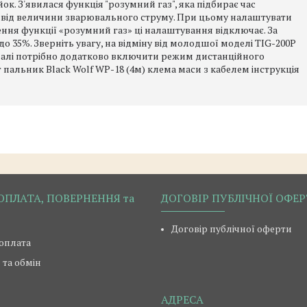
к. З'явилася функція "розумний газ", яка підбирає час
о від величини зварювального струму. При цьому налаштувати
ння функції «розумний газ» ці налаштування відключає. За
о 35%. Зверніть увагу, на відміну від молодшої моделі TIG-200P
педалі потрібно додатково включити режим дистанційного
 пальник Black Wolf WP-18 (4м) клема маси з кабелем інструкція
ОПЛАТА, ПОВЕРНЕННЯ та
ДОГОВІР ПУБЛІЧНОЇ ОФЕ
Договір публічної оферти
 оплата
та обмін