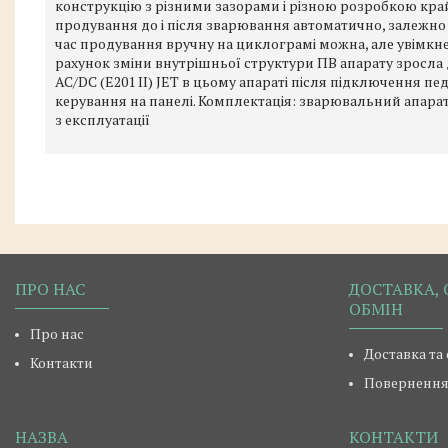
конструкцію з різними зазорами і різною розробкою крайо
продування до і після зварювання автоматично, залежн
час продування вручну на циклограмі можна, але увімкне
рахунок зміни внутрішньої структури ПВ апарату зросла д
AC/DC (E201 II) JET в цьому апараті після підключення 
керування на панелі. Комплектація: зварювальний апарат
з експлуатації
ПРО НАС
ДОСТАВКА, 
ОБМІН
Про нас
Доставка та
Контакти
Повернення 