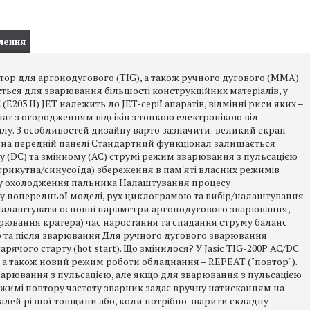
лення
ертор для аргонодугового (TIG), а також ручного дугового (MMA)
ється для зварювання більшості конструкційних матеріалів, у
E203 II) JET належить до JET-серії апаратів, відмінні риси яких –
лат з огородженням відсіків з тонкою електронікою від
у. З особливостей дизайну варто зазначити: великий екран
c на передній панелі Стандартний функціонал залишається
му (DC) та змінному (AC) струмі режим зварювання з пульсацією
/трикутна/синусоїда) збереження в пам'яті власних режимів
ку охолодження пальника Налаштування процесу
 у попередньої моделі, рух циклограмою та вибір/налаштування
налаштувати основні параметри аргонодугового зварювання,
аварювання кратера) час наростання та спадання струму баланс
до та після зварювання Для ручного дугового зварювання
рячого старту (hot start). Що змінилося? У Jasic TIG-200P AC/DC
X, а також новий режим роботи обладнання – REPEAT ("повтор").
арювання з пульсацією, але якщо для зварювання з пульсацією
 режимі повтору частоту зварник задає вручну натисканням на
алей різної товщини або, коли потрібно зварити складну