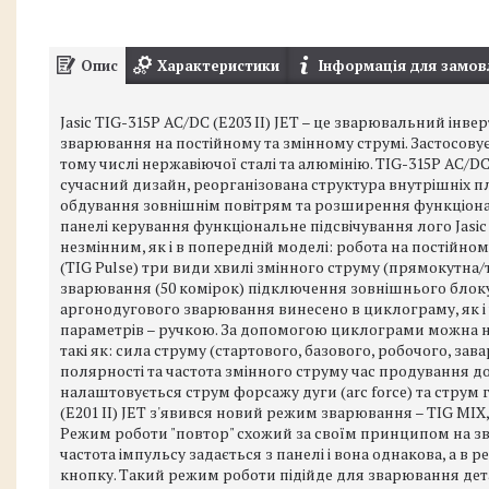
Опис
Характеристики
Інформація для замов
Jasic TIG-315P AC/DC (E203 II) JET – це зварювальний інв
зварювання на постійному та змінному струмі. Застосову
тому числі нержавіючої сталі та алюмінію. TIG-315P AC/DC (
сучасний дизайн, реорганізована структура внутрішніх п
обдування зовнішнім повітрям та розширення функціонал
панелі керування функціональне підсвічування лого Jasi
незмінним, як і в попередній моделі: робота на постійно
(TIG Pulse) три види хвилі змінного струму (прямокутна
зварювання (50 комірок) підключення зовнішнього бло
аргонодугового зварювання винесено в циклограму, як і
параметрів – ручкою. За допомогою циклограми можна 
такі як: сила струму (стартового, базового, робочого, з
полярності та частота змінного струму час продування 
налаштовується струм форсажу дуги (arc force) та струм га
(E201 II) JET з'явився новий режим зварювання – TIG MI
Режим роботи "повтор" схожий за своїм принципом на зв
частота імпульсу задається з панелі і вона однакова, а в
кнопку. Такий режим роботи підійде для зварювання дет