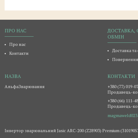
ПРО НАС
ДОСТАВКА, 
ОБМІН
Про нас
Доставка та
Контакти
Повернення 
АльфаЗварювання
+380 (77) 019-0
Продавець-ко
+380 (66) 111-4
Продавець-ко
magmaweld023
Інвертор зварювальний Jasic ARC-200 (Z28903) Premium (31019