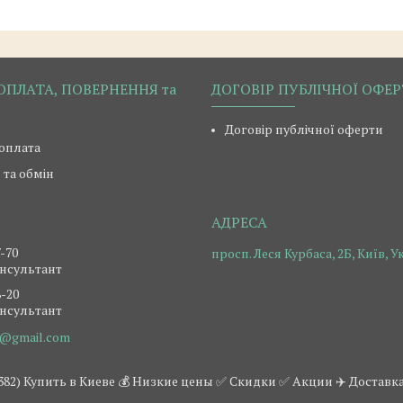
ОПЛАТА, ПОВЕРНЕННЯ та
ДОГОВІР ПУБЛІЧНОЇ ОФЕ
Договір публічної оферти
 оплата
та обмін
7-70
просп. Леся Курбаса, 2Б, Київ, У
нсультант
8-20
нсультант
@gmail.com
05382) Купить в Киеве 💰 Низкие цены ✅ Скидки ✅ Акции ✈️ Дост