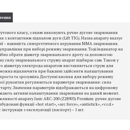
лення
обутового класу, з яким виконують ручне дугове зварювання
 контактним підпалом дуги (Lift TIG). Назва апарату вказує
 серії – наявність синергетичного керування MMA зварювання.
управління при виборі режиму зварювання. Тоді індикатор на
отрібно обрати діаметр зварювального дроту за допомогою
у силу зварювального струму апарат підбирає сам. Також у
о діаметру електрода апаратом виставляється струм для
 можна відключити при бажанні здійснити налаштування
 проста та зрозуміла. Доступні кнопки для вибору режиму
ної рукоятки регулюються параметри зварювання: сила
старту. Значення параметрів відображаються на цифровому
бражають активні налаштування зварювання на даний момент.
жливості апарату Jasic ARC-200 (Z28903) Premium: ручне дугове
ані функції «hot start», «arc force», «antistick», «v.r.d.»
 інструкція з експлуатації (паспорт) – 1 шт.