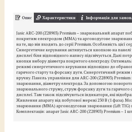
Опис
Характеристики
Інформація для замов
Jasic ARC-200 (Z28903) Premium – зварювальний апарат п
покритим електродом (MMA) та аргонодугове зварювання з
на те, що він входить до серії Premium. Особливість цієї
Синергетичне керування активується кнопкою на панелі 
дисплеї біля відповідного напису підсвічується. Далі п
кнопки вибору діаметра покритого електроду. Оптимальн
режимі синергетичного керування відповідно до обраног
гарячого старту та форсажу дуги. Синергетичний режим
вручну. Панель управління для ARC-200 (Z28903) Premium
зварювання, діаметру електрода. За допомогою поворот
зварювального струму, струм форсажу дуги та гарячого 
дисплеї. Там також підсвічуються індикатори, які відо
Живлення апарату від побутової мережі 230 В (1 фаза). Мо
зварювання (MMA) аргонодуговая зварювання (Lift TIG) вбудов
Комплектація: апарат Jasic ARC-200 (Z28903) Premium – 1 шт.