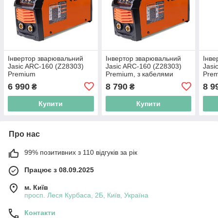
Інвертор зварювальний
Інвертор зварювальний
Інве
Jasic ARC-160 (Z28303)
Jasic ARC-160 (Z28303)
Jasi
Premium
Premium, з кабелями
Pre
6 990
8 790
8 9
₴
₴
Купити
Купити
Про нас
99% позитивних з 110 відгуків за рік
Працює з 08.09.2025
м. Київ
просп. Леся Курбаса, 2Б, Київ, Україна
Контакти