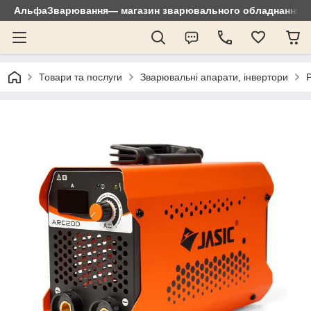
АльфаЗварювання— магазин зварювального обладнання: зр
Товари та послуги
Зварювальні апарати, інвертори