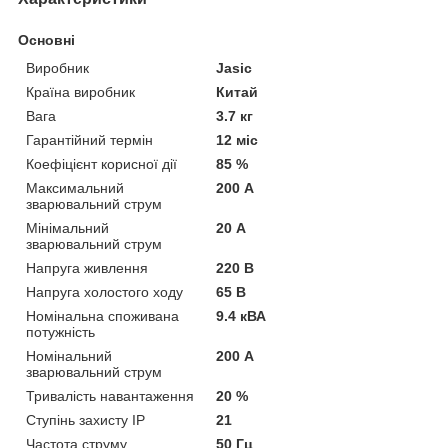
Основні
Виробник
Jasic
Країна виробник
Китай
Вага
3.7 кг
Гарантійний термін
12 міс
Коефіцієнт корисної дії
85 %
Максимальний
200 А
зварювальний струм
Мінімальний
20 А
зварювальний струм
Напруга живлення
220 В
Напруга холостого ходу
65 В
Номінальна споживана
9.4 кВА
потужність
Номінальний
200 А
зварювальний струм
Тривалість навантаження
20 %
Ступінь захисту IP
21
Частота струму
50 Гц