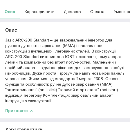
Опис
Характеристики
Доставка
Оплата
Умови п
Опис
Jasic ARC-200 Standart – це зварювальний інвертор для
ручного дугового зварювання (MMA) і наплавлення
конструкцій з вуглецевих і легованих сталей. В конструкції
ARC-200 Standart використана IGBT-технологія, тому апарат
легкий та компактний без втрат потужностей. Маленький і
надійний апарат - відмінне рішення для застосування в побуті
і виробництві. Дуже проста і зрозуміла навіть новачкові панель
управління. Живиться від стандартної мережі 230В. Основні
функції та особливості: ручне дугове зварювання (MMA)
"антизалипання" (anti stick) "гарячий старт старт" (hot start)
індикація перегріву Комплектація: зварювальний апарат
інструкція з експлуатації
Приховати
Характеристики