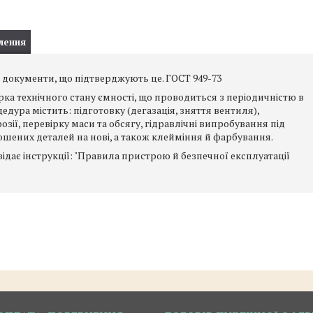
лення
і документи, що підтверджують це. ГОСТ 949-73
рка технічного стану ємності, що проводиться з періодичністю в
цедура містить: підготовку (дегазація, зняття вентиля),
зії, перевірку маси та обсягу, гідравлічні випробування під
ошених деталей на нові, а також клейміння й фарбування.
ідає інструкції: "Правила пристрою й безпечної експлуатації