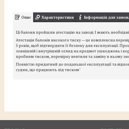
Опис
Характеристики
Інформація для замов
Ці балони пройшли атестацію на заводі. І мають необхідн
Атестація балонів високого тиску — це комплексна переві
5 років, щоб підтвердити її безпеку для експлуатації. Про
зовнішній і внутрішній огляд на предмет ушкоджень і коро
пробним тиском, перевірку вентиля та заміну в ньому зн
Повністю придатний до подальшої експлуатації та відпов
судин, що працюють під тиском"