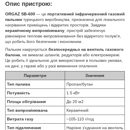
Опис пристрою:
ORGAZ SB-600
— це
портативний інфрачервоний газовий
пальник
турецького виробництва, призначена для локального
нагрівання приміщень і відкритих просторів. Завдяки
керамічному випромінювачу
, пристрій забезпечує
рівномірне теплове випромінювання без відкритого полум'я,
що робить його безпечним і економним.
Пальник накручується
безпосередньо на вентиль газового
балона
, не вимагає шлангів, редукторів або електромережі.
Це робить її ідеальною для використання в польових умовах,
на дачі, у гаражі або у разі вимкнення опалення.
Параметри
Значення
Тип палива
Пропан/бутан
Потужність
1.5 кВт
Площа обігрівання
До 20 м2
Тип випромінювача
Керамічний
Витрата газу
~105-110 г/год
Тип підключення
Нарізне з'єднання на вентиль