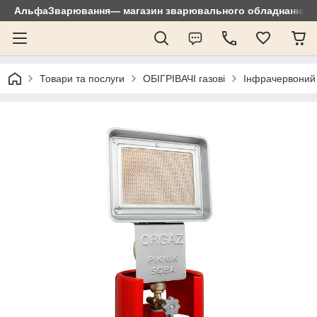
АльфаЗварювання— магазин зварювального обладнання: зр
Товари та послуги
ОБІГРІВАЧІ газові
Інфрачервоний 