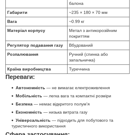
балона
Габарити
~235 × 180 × 70 мм
Вага
~0.99 кг
Матеріал корпусу
Метал з антикорозійним
покриттям
Регулятор подавання газу
Вбудований
Розпалювання
Ручний (спинка або
запальничка)
Країна виробництва
Туреччина
Переваги:
Автономність
— не вимагає електроживлення
Мобільність
— легка вага та компактні розміри
Безпека
— немає відкритого полум'я
Економність
— низька витрата газу
Універсальність
— підходить для побутового та
туристичного використання
Сфера застосування: