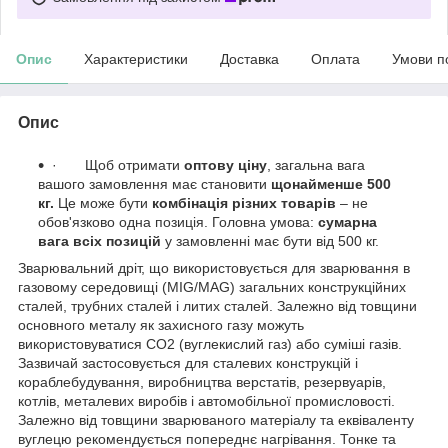
Опис
Характеристики
Доставка
Оплата
Умови п
Опис
· Щоб отримати
оптову ціну
, загальна вага
вашого замовлення має становити
щонайменше 500
кг.
Це може бути
комбінація різних товарів
– не
обов'язково одна позиція. Головна умова:
сумарна
вага всіх позицій
у замовленні має бути від 500 кг.
Зварювальний дріт, що використовується для зварювання в
газовому середовищі (MIG/MAG) загальних конструкційних
сталей, трубних сталей і литих сталей. Залежно від товщини
основного металу як захисного газу можуть
використовуватися СО2 (вуглекислий газ) або суміші газів.
Зазвичай застосовується для сталевих конструкцій і
кораблебудування, виробництва верстатів, резервуарів,
котлів, металевих виробів і автомобільної промисловості.
Залежно від товщини зварюваного матеріалу та еквіваленту
вуглецю рекомендується попереднє нагрівання. Тонке та