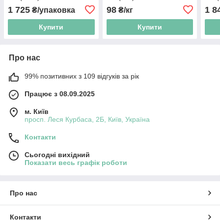
ЕR70S-6
6
ЕR7
1 725
98
1 8
₴/упаковка
₴/кг
Купити
Купити
Про нас
99% позитивних з 109 відгуків за рік
Працює з 08.09.2025
м. Київ
просп. Леся Курбаса, 2Б, Київ, Україна
Контакти
Сьогодні вихідний
Показати весь графік роботи
Про нас
Контакти