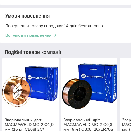
Умови повернення
Повернення товару впродовж 14 днів безкоштовно
Всі умови повернення
Подібні товари компанії
Зварювальний дріт
Зварювальний дріт
Звар
MAGMAWELD MG-2 Ø1,0
MAGMAWELD MG-2 Ø0,8
MAG
мм (15 кг) СВ08Г2С/
мм (5 кг) СВ08Г2С/ЕR70S-
мм (