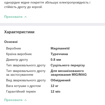
однорідне мідне покриття збільшує електропровідність і
стійкість дроту до корозії.
Приховати
Характеристики
Основні
Виробник
Magmaweld
Країна виробник
Туреччина
Діаметр дроту
0.8 мм
Тип зварювального дроту
Суцільного перерізу
Тип зварювального дроту
Для механізованого
за застосуванням
зварювання MIG/MAG
Вид зварювального дроту
Обміднений
Вага котушки з дротом
12 кг
Гарантійний термін
12 міс
Приховати