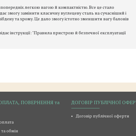
д попередніх легкою вагою й компактністю. Все це стало
ає змогу замінити класичну вуглецеву сталь на сучасніший і
бдену та хрому. Це дало змогу істотно зменшити вагу балонів
ідає інструкції: "Правила пристрою й безпечної експлуатації
ОПЛАТА, ПОВЕРНЕННЯ та
ДОГОВІР ПУБЛІЧНОЇ ОФЕ
Договір публічної оферти
 оплата
та обмін