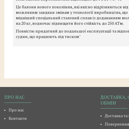
Це балони нового покоління, які якісно відрізняються ві
можливим завдяки змінам у технології виробництва, що д
міцніший спеціальний сталевий сплав із додаванням молі
на 20 кг, водночас підвищити його стійкість до 250 АТм.
Повністю придатний до подальшої експлуатації та відпов
судин, що працюють під тиском"
ПРО НАС
ДОСТАВКА, 
ОБМІН
Про нас
Доставка та
Контакти
Повернення 