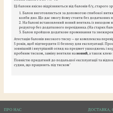
Ці балони якісно відрізняються від балонів б/у, старого з
Балон виготовляється за допомогою глибокої витяжк
колби дно. Що дає змогу йому стояти без додаткових пр
На балоні встановлений новий вентиль із виходом н
редуктор без додаткового перехідника. (На старих бал
Балон пройшов додаткове промивання та знежирен
Атестація балонів високого тиску — це комплексна переві
5 років, щоб підтвердити її безпеку для експлуатації. Про
зовнішній і внутрішній огляд на предмет ушкоджень і коро
пробним тиском, заміну вентиля на
новий
, а також клею
Повністю придатний до подальшої експлуатації та відпов
судин, що працюють під тиском"
ПРО НАС
ДОСТАВКА, 