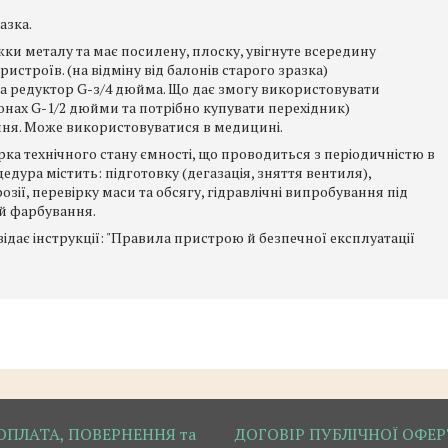
разка.
и металу та має посилену, плоску, увігнуте всередину
истроїв. (на відміну від балонів старого зразка)
а редуктор G-з/4 дюйма. Що дає змогу використовувати
онах G-1/2 дюйми та потрібно купувати перехідник)
ня. Може використовуватися в медицині.
рка технічного стану ємності, що проводиться з періодичністю в
цедура містить: підготовку (дегазація, зняття вентиля),
зії, перевірку маси та обсягу, гідравлічні випробування під
 й фарбування.
ідає інструкції: "Правила пристрою й безпечної експлуатації
ОПЛАТА, ПОВЕРНЕННЯ та
ДОГОВІР ПУБЛІЧНОЇ ОФЕ