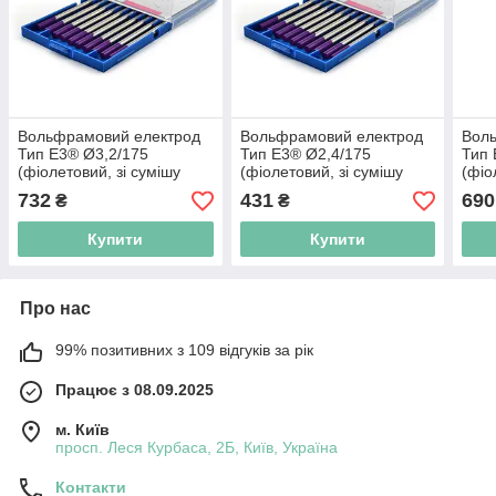
Вольфрамовий електрод
Вольфрамовий електрод
Вол
Тип E3® Ø3,2/175
Тип E3® Ø2,4/175
Тип 
(фіолетовий, зі сумішу
(фіолетовий, зі сумішу
(фіо
оксидів) універсальний
оксидів) універсальний
окси
732
431
690
₴
₴
ABICOR BINZEL
ABICOR BINZEL
ABI
Купити
Купити
Про нас
99% позитивних з 109 відгуків за рік
Працює з 08.09.2025
м. Київ
просп. Леся Курбаса, 2Б, Київ, Україна
Контакти