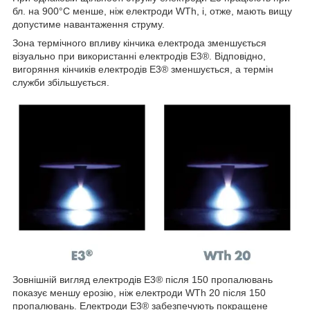
бл. на 900°C менше, ніж електроди WTh, і, отже, мають вищу
допустиме навантаження струму.
Зона термічного впливу кінчика електрода зменшується
візуально при використанні електродів E3®. Відповідно,
вигоряння кінчиків електродів E3® зменшується, а термін
служби збільшується.
Зовнішній вигляд електродів E3® після 150 пропалювань
показує меншу ерозію, ніж електроди WTh 20 після 150
пропалювань. Електроди E3® забезпечують покращене