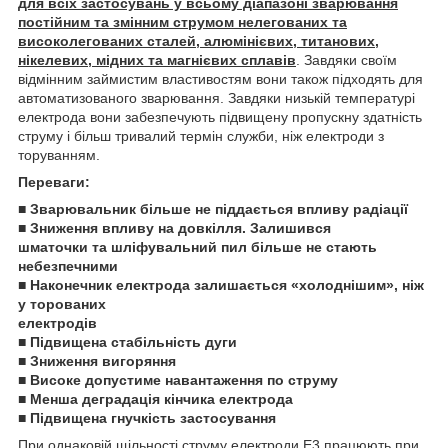
для всіх застосувань у всьому діапазоні зварювання
постійним та змінним струмом нелегованих та
високолегованих сталей, алюмінієвих, титанових,
нікелевих, мідних та магнієвих сплавів
. Завдяки своїм
відмінним займистим властивостям вони також підходять для
автоматизованого зварювання. Завдяки низькій температурі
електрода вони забезпечують підвищену пропускну здатність
струму і більш тривалий термін служби, ніж електроди з
торуванням.
Переваги:
■ Зварювальник більше не піддається впливу радіації
■ Зниження впливу на довкілля. Залишився
шматочки та шліфувальний пил більше не стають
небезпечними
■ Наконечник електрода залишається «холоднішим», ніж
у торованих
електродів
■ Підвищена стабільність дуги
■ Зниження вигоряння
■ Високе допустиме навантаження по струму
■ Менша деградація кінчика електрода
■ Підвищена гнучкість застосування
При однаковій щільності струму електроди E3 працюють при