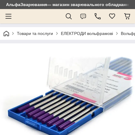
АльфаЗварювання— магазин зварювального обладнання: зр
Товари та послуги
ЕЛЕКТРОДИ вольфрамові
Вольфр