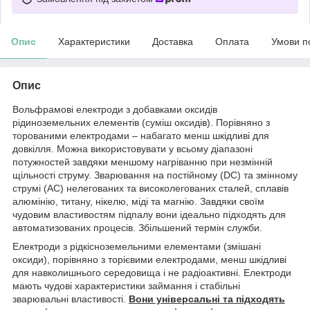
Опис
Характеристики
Доставка
Оплата
Умови п
Опис
Вольфрамові електроди з добавками оксидів
рідиноземельних елементів (суміш оксидів). Порівняно з
торованими електродами – набагато менш шкідливі для
довкілля. Можна використовувати у всьому діапазоні
потужностей завдяки меншому нагріванню при незмінній
щільності струму. Зварювання на постійному (DC) та змінному
струмі (АС) нелегованих та високолегованих сталей, сплавів
алюмінію, титану, нікелю, міді та магнію. Завдяки своїм
чудовим властивостям підпалу вони ідеально підходять для
автоматизованих процесів. Збільшений термін служби.
Електроди з рідкісноземельними елементами (змішані
оксиди), порівняно з торієвими електродами, менш шкідливі
для навколишнього середовища і не радіоактивні. Електроди
мають чудові характеристики займання і стабільні
зварювальні властивості.
Вони універсальні та підходять