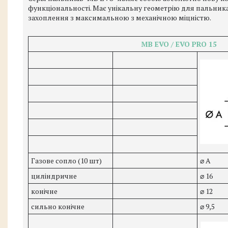
функціональності. Має унікальну геометрію для пальник
захоплення з максимальною з механічною міцністю.
MB EVO / EVO PRO 15
Газове сопло (10 шт)
⌀ А
циліндричне
⌀ 16
конічне
⌀ 12
сильно конічне
⌀ 9,5