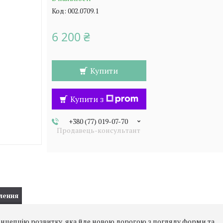
Код:
002.0709.1
6 200 ₴
Купити
Купити з
+380 (77) 019-07-70
Продавець-консультант
лення
онцепцію розвитку, яка йде новою дорогою з погляду форми та