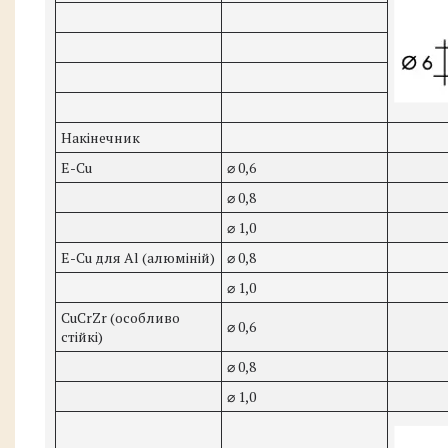
Накінечник
E-Cu
⌀ 0,6
⌀ 0,8
⌀ 1,0
E-Cu для Al (алюміній)
⌀ 0,8
⌀ 1,0
CuCrZr (особливо
⌀ 0,6
стійкі)
⌀ 0,8
⌀ 1,0