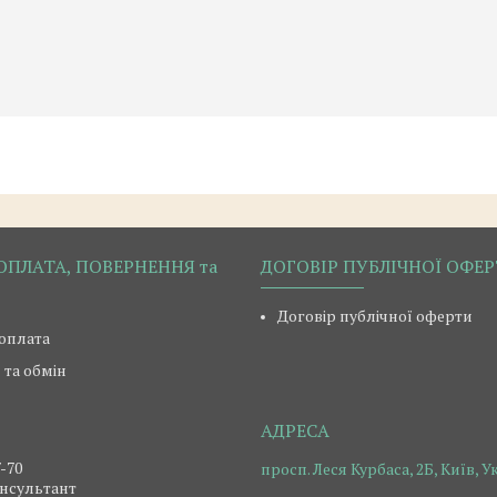
ОПЛАТА, ПОВЕРНЕННЯ та
ДОГОВІР ПУБЛІЧНОЇ ОФЕ
Договір публічної оферти
 оплата
та обмін
7-70
просп. Леся Курбаса, 2Б, Київ, У
нсультант