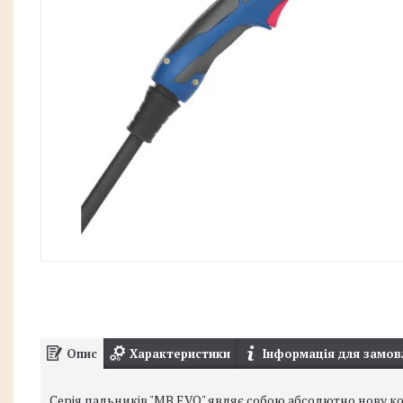
Опис
Характеристики
Інформація для замов
Серія пальників "MB EVO" являє собою абсолютно нову к