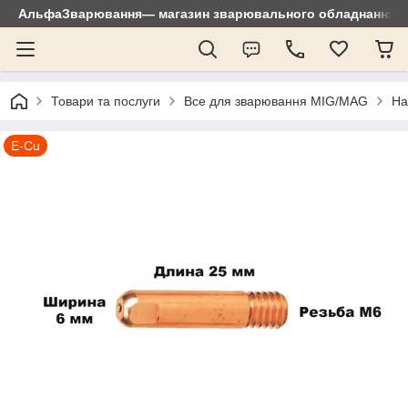
АльфаЗварювання— магазин зварювального обладнання: зр
Товари та послуги
Все для зварювання MIG/MAG
На
E-Cu