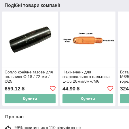
Подібні товари компанії
Сопло конічне газове для
Накінечник для
Вста
пальника Ø 18 / 72 мм /
зварювального пальника
М6/5
Ø25
E-Cu 28мм/8мм/М6
горе
ABIM
659,12
44,90
324
₴
₴
Купити
Купити
Про нас
99% позитивних з 110 відгуків за рік