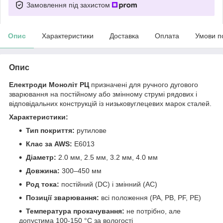
Замовлення під захистом
Опис
Характеристики
Доставка
Оплата
Умови п
Опис
Електроди Моноліт РЦ
призначені для ручного дугового
зварювання на постійному або змінному струмі рядових і
відповідальних конструкцій із низьковуглецевих марок сталей.
Характеристики:
Тип покриття:
рутилове
Клас за AWS:
E6013
Діаметр:
2.0 мм, 2.5 мм, 3.2 мм, 4.0 мм
Довжина:
300–450 мм
Род тока:
постійний (DC) і змінний (AC)
Позиції зварювання:
всі положення (PA, PB, PF, PE)
Температура прокачування:
не потрібно, але
допустима 100-150 °C за вологості