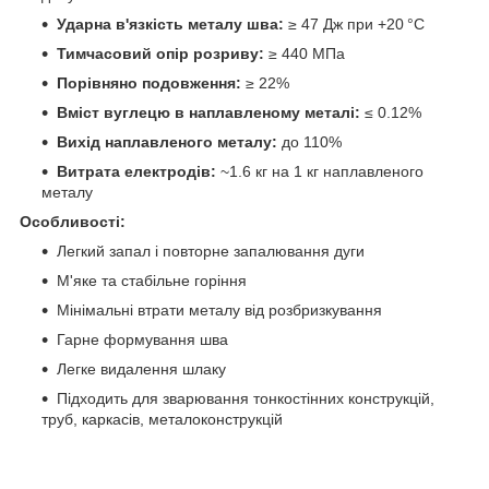
Ударна в'язкість металу шва:
≥ 47 Дж при +20 °C
Тимчасовий опір розриву:
≥ 440 МПа
Порівняно подовження:
≥ 22%
Вміст вуглецю в наплавленому металі:
≤ 0.12%
Вихід наплавленого металу:
до 110%
Витрата електродів:
~1.6 кг на 1 кг наплавленого
металу
Особливості:
Легкий запал і повторне запалювання дуги
М'яке та стабільне горіння
Мінімальні втрати металу від розбризкування
Гарне формування шва
Легке видалення шлаку
Підходить для зварювання тонкостінних конструкцій,
труб, каркасів, металоконструкцій