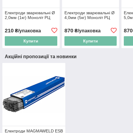
Електроди зварювальні Ø
Електроди зварювальні Ø
Елек
2,0мм (1кг) Моноліт РЦ
4,0мм (5кг) Моноліт РЦ
5,0м
210
870
870
₴/упаковка
₴/упаковка
Купити
Купити
Акційні пропозиції та новинки
Електроди MAGMAWELD ESB