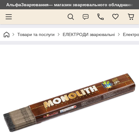
АльфаЗварювання— магазин зварювального обладнання: зр
Товари та послуги
ЕЛЕКТРОДИ зварювальні
Електро