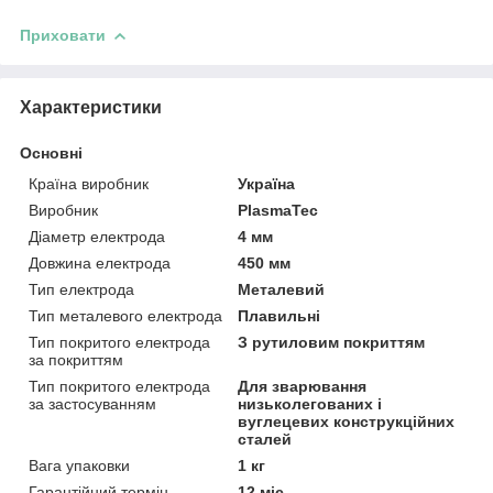
Приховати
Характеристики
Основні
Країна виробник
Україна
Виробник
PlasmaTec
Діаметр електрода
4 мм
Довжина електрода
450 мм
Тип електрода
Металевий
Тип металевого електрода
Плавильні
Тип покритого електрода
З рутиловим покриттям
за покриттям
Тип покритого електрода
Для зварювання
за застосуванням
низьколегованих і
вуглецевих конструкційних
сталей
Вага упаковки
1 кг
Гарантійний термін
12 міс