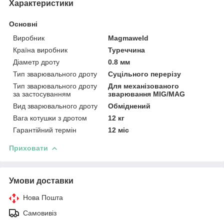
Характеристики
Основні
Виробник
Magmaweld
Країна виробник
Туреччина
Діаметр дроту
0.8 мм
Тип зварювального дроту
Суцільного перерізу
Тип зварювального дроту
Для механізованого
за застосуванням
зварювання MIG/MAG
Вид зварювального дроту
Обміднений
Вага котушки з дротом
12 кг
Гарантійний термін
12 міс
Приховати
Умови доставки
Нова Пошта
Самовивіз