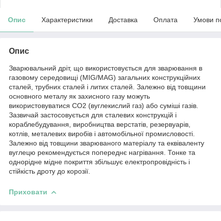
Опис
Характеристики
Доставка
Оплата
Умови п
Опис
Зварювальний дріт, що використовується для зварювання в
газовому середовищі (MIG/MAG) загальних конструкційних
сталей, трубних сталей і литих сталей. Залежно від товщини
основного металу як захисного газу можуть
використовуватися СО2 (вуглекислий газ) або суміші газів.
Зазвичай застосовується для сталевих конструкцій і
кораблебудування, виробництва верстатів, резервуарів,
котлів, металевих виробів і автомобільної промисловості.
Залежно від товщини зварюваного матеріалу та еквіваленту
вуглецю рекомендується попереднє нагрівання. Тонке та
однорідне мідне покриття збільшує електропровідність і
стійкість дроту до корозії.
Приховати