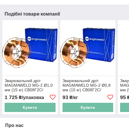
Подібні товари компанії
Зварювальний дріт
Зварювальний дріт
Звар
MAGMAWELD MG-2 Ø1,0
MAGMAWELD MG-2 Ø0,8
MAG
мм (15 кг) СВ08Г2С/
мм (15 кг) СВ08Г2С/
мм (
ЕR70S-6
ЕR70S-6
6
1 725
93
95
₴/упаковка
₴/кг
₴
Купити
Купити
Про нас