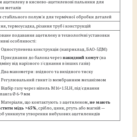
 ацетилену в киснево-ацетиленові пальники для
я металів
 стабільного полум'я для термічної обробки деталей
ня, термоусадка, різання труб і конструкцій
ване подавання ацетилену в технологічні установки
ивні особливості:
Одноступенева конструкція (наприклад, БАО-5ДМ)
Приєднання до балона через
накидний хомут
(на
дміну від нарізного з'єднання в інших газів)
Два манометри: вхідного та вихідного тиску
Регулювальний гвинт із мембранним механізмом
Відбір газу через ніпель М16×1.5LH, під'єднання
ланга Ø 6-9 мм
Матеріали, що контактують з ацетиленом,
не мають
істити мідь >65%
, срібло, цинк, ртуть або магній —
об уникнути утворення вибухових ацетиленидів