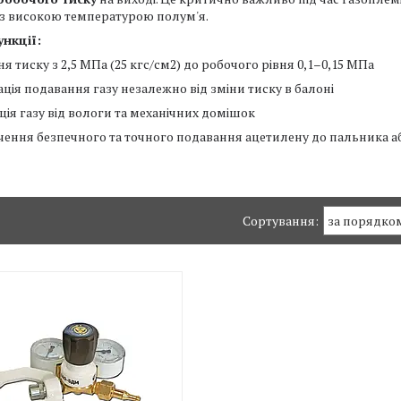
із високою температурою полум'я.
ункції:
 тиску з 2,5 МПа (25 кгс/см2) до робочого рівня 0,1–0,15 МПа
ація подавання газу незалежно від зміни тиску в балоні
ція газу від вологи та механічних домішок
чення безпечного та точного подавання ацетилену до пальника а