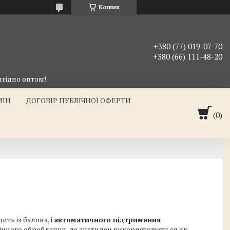
Кошик
+380 (77) 019-07-70
+380 (66) 111-48-20
гідно оптом!
МІН
ДОГОВІР ПУБЛІЧНОЇ ОФЕРТИ
ить із балона, і
автоматичного підтримання
мінного оброблення, де ацетилен використовується як